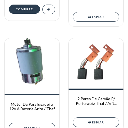
Arita/THAF/BOMVINK/THE
BLACK TOOLS
ESPIAR
2 Pares De Carvão P/
Perfuratriz Thaf / Arita
Motor Da Parafusadeira
200mm
12v A Bateria Arita / Thaf
ESPIAR
ESPIAR