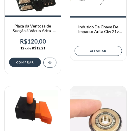
Placa da Ventosa de
Induzido Da Chave De
Sucção á Vácuo Arita -
Impacto Arita Ciw 21v
AR-XP001
THAF DC21
R$120,00
12
x de
R$12,21
ESPIAR