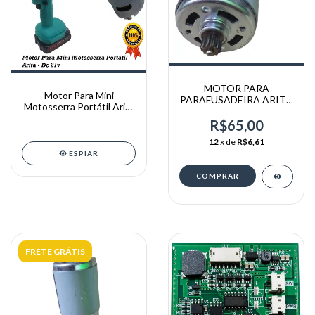
MOTOR PARA
Motor Para Mini
PARAFUSADEIRA ARITA
Motosserra Portátil Arita
21V
- Dc 21v
R$65,00
12
x de
R$6,61
ESPIAR
FRETE GRÁTIS