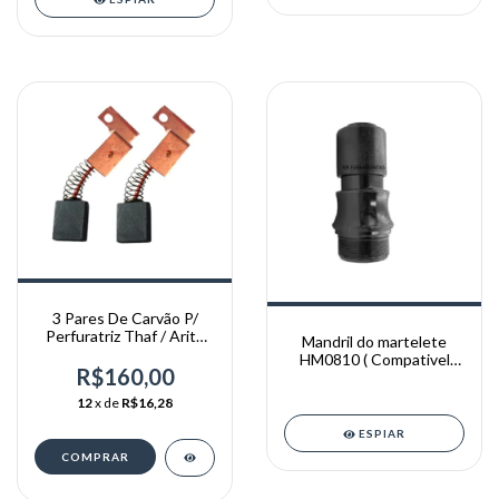
3 Pares De Carvão P/
Perfuratriz Thaf / Arita
Mandril do martelete
200mm
HM0810 ( Compativel
R$160,00
c/modelos 0810 )
12
x de
R$16,28
ESPIAR