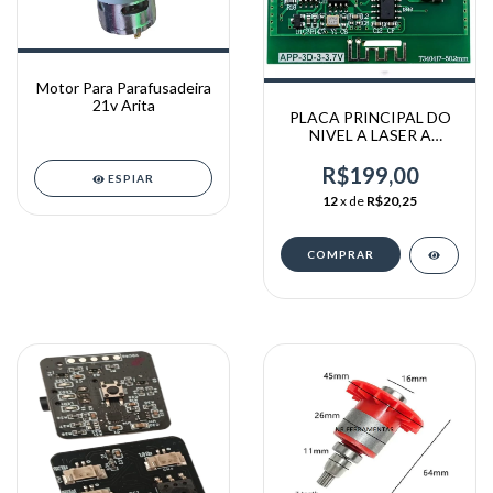
Motor Para Parafusadeira
21v Arita
PLACA PRINCIPAL DO
NIVEL A LASER A
BATERIA 12V ARITA
(ORIGINAL)
R$199,00
ESPIAR
12
x de
R$20,25
COMPRAR