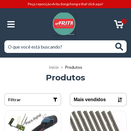
Peça reposição Arita dongcheng e thaf click aqui!
0
Início
>
Produtos
Produtos
Filtrar