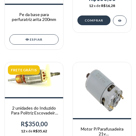
12
x de
R$16,28
Pe da base para
perfuratriz arita 200mm
ESPIAR
FRETE GRÁTIS
2 unidades do Induzido
Para Politriz Escovadeira
De Inox Dongcheng Dsn
100
R$350,00
Motor P/Parafusadeira
12
x de
R$35,62
21v