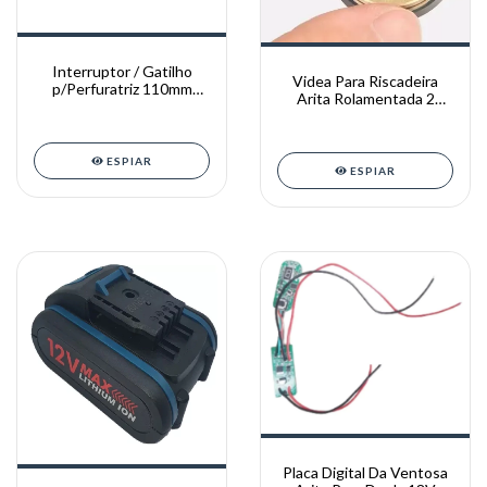
Interruptor / Gatilho
Videa Para Riscadeira
p/Perfuratriz 110mm
Arita Rolamentada 2
Thaf Th110 e Arita
Unidades Promoçâo
ESPIAR
ESPIAR
Placa Digital Da Ventosa