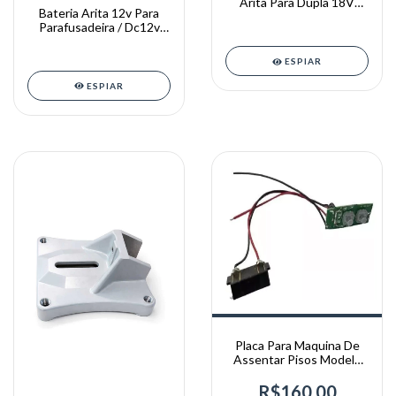
Arita Para Dupla 18V
Bateria Arita 12v Para
MODELO ANTIGO
Parafusadeira / Dc12v
ORIGINAL ARITA
ESPIAR
ESPIAR
Placa Para Maquina De
Assentar Pisos Modelo
Novo Arita
R$160,00