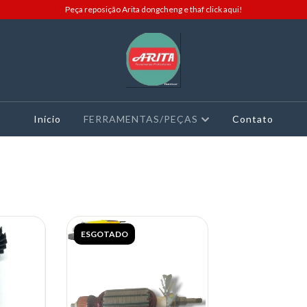
Peça reposição Arita dongcheng e thaf click aqui!
Início
FERRAMENTAS/PEÇAS
Contato
ESGOTADO