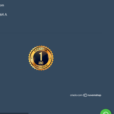
com
64 A