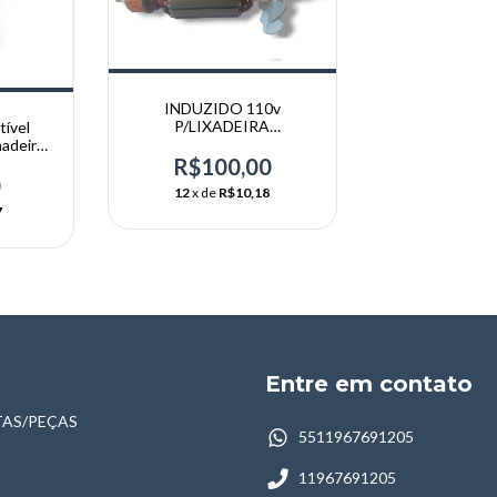
INDUZIDO 110v
P/LIXADEIRA
ível
LAV1407/DIV ORIGINAL
adeira
VONDER
R$100,00
 T10
0
12
x de
R$10,18
7
Entre em contato
AS/PEÇAS
5511967691205
11967691205