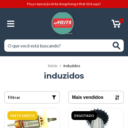
Peça reposição Arita dongcheng e thaf click aqui!
0
Início
>
induzidos
induzidos
Filtrar
FRETE GRÁTIS
ESGOTADO