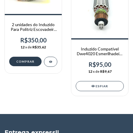
2 unidades do Induzido
Para Politriz Escovadeira
De Inox Dongcheng Dsn
100
R$350,00
12
x de
R$35,62
Induzido Compatível
Dwe4020 Esmerilhadeira
B2 Tipo1 220v T10
R$95,00
12
x de
R$9,67
ESPIAR
Entrega express!!