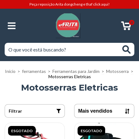
Peça reposição Arita dongcheng e thaf click aqui!
0
Início
>
ferramentas
>
Ferramentas para Jardim
>
Motosserra
>
Motosserras Eletricas
Motosserras Eletricas
Filtrar
ESGOTADO
ESGOTADO