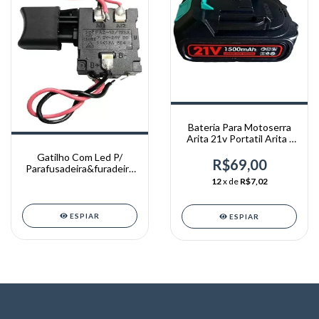
Bateria Para Motoserra
Arita 21v Portatil Arita /
U.s.k
Gatilho Com Led P/
R$69,00
Parafusadeira&furadeira
Thaf E Arita 12v
12
x de
R$7,02
ESPIAR
ESPIAR