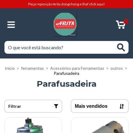
Peça reposição Arita dongcheng e thaf click aqui!
0
Início
>
ferramentas
>
Acessórios para Ferramentas
>
outros
>
Parafusadeira
Parafusadeira
Filtrar