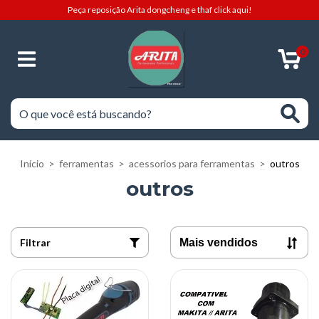
Peça reposição Arita dongcheng e thaf click aqui!
0
Início
>
ferramentas
>
acessorios para ferramentas
>
outros
outros
Filtrar