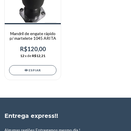
Mandril de engate rápido
p/ martelete 1045 ARITA
R$120,00
12
x de
R$12,21
ESPIAR
Entrega express!!
Algumas regiões Entregamos mesmo dia !