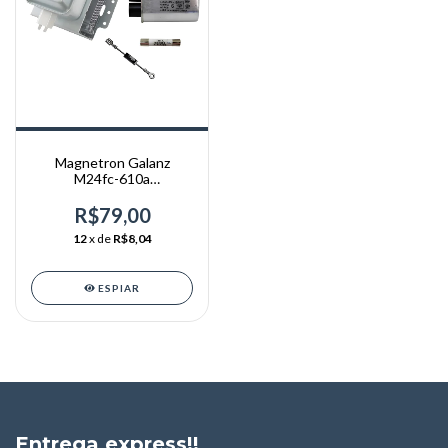
Magnetron Galanz
M24fc-610a
Capacitor+diodo+usado
Original
R$79,00
12
x de
R$8,04
ESPIAR
Entrega express!!