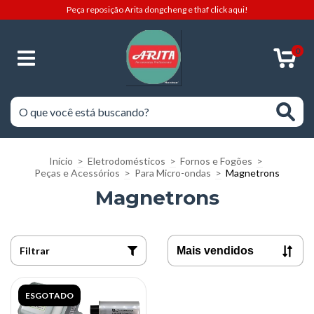
Peça reposição Arita dongcheng e thaf click aqui!
0
Início
>
Eletrodomésticos
>
Fornos e Fogões
>
Peças e Acessórios
>
Para Micro-ondas
>
Magnetrons
Magnetrons
Filtrar
ESGOTADO