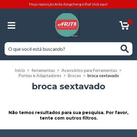
Peça reposição Arita dongcheng e thaf click aqui!
0
Início
>
ferramentas
>
Acessórios para Ferramentas
>
Pontas e Adaptadores
>
Brocas
>
broca sextavado
broca sextavado
Não temos resultados para sua pesquisa. Por favor,
tente com outros filtros.