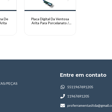
na De
Placa Digital Da Ventosa
Arita
Arita Para Porcelanato /
Vibrador
Entre em contato
AS/PEÇAS
5511967691205
11967691205
proferramentasltda@gmail.