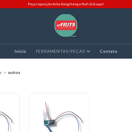
Peça reposição Arita dongcheng e thaf click aqui!
Início
FERRAMENTAS/PEÇAS
Contato
s
>
outros